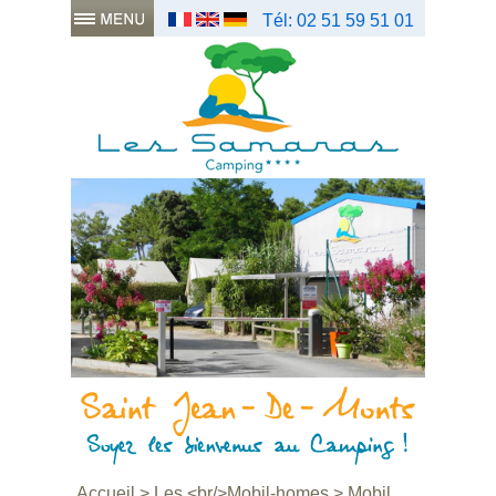
Tél: 02 51 59 51 01
Accueil
>
Les <br/>Mobil-homes
>
Mobil