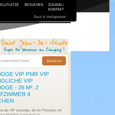
ELLPLÄTZE
BESUCHEN
ZUGANG /
KONTAKT
Buch & Verfügbarkeit
DGE VIP PMR VIP
GLICHE VIP
GE - 26 M², 2
FZIMMER 4
CHEN
e die VIP ecolodge, die für Personen mit
ter Mobilität zugänglich ist