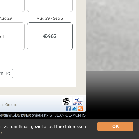
e d'Orouet
camping-lessamaras.fr
sign & SEO by E-comouest - ST JEAN-DE-MONTS
zu, um Ihnen gezielte, auf Ihre Interessen
OK
r