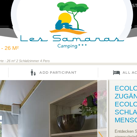
ST
 26 M²
rte - 26 m² 2 Schlafzimmer 4 Pers
ECOLO
ZUGÄN
ECOLOD
SCHLA
MENS
Entdecken Si
eingeschränk