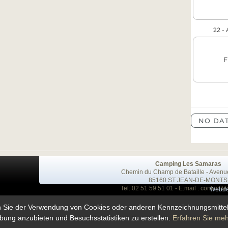
Camping Les Samaras
Chemin du Champ de Bataille - Avenu
85160 ST JEAN-DE-MONTS
Tel: 02 51 59 51 01 - E.mail :
contact@
Webde
glement intérieur
•
Schutz personenbezogener daten
•
tarif 2024
n Sie der Verwendung von Cookies oder anderen Kennzeichnungsmitteln 
ung anzubieten und Besuchsstatistiken zu erstellen.
Erfahren Sie meh