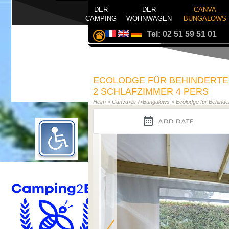
DER
DER
CANVA
CAMPING
WOHNWAGEN
BUNGALOWS
Tel: 02 51 59 51 01
ECOLODGE FÜR BEHINDERTE -
2 SCHLAFZIMMER 4 PERS
Heim
>
Canva<br />Bungalows
>
Ecolodge für Behinde