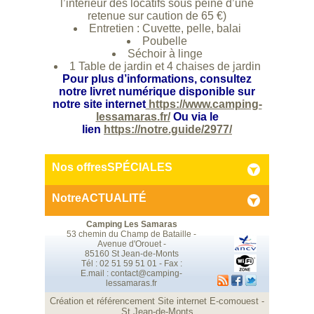
l’intérieur des locatifs sous peine d’une
retenue sur caution de 65 €)
Entretien : Cuvette, pelle, balai
Poubelle
Séchoir à linge
1 Table de jardin et 4 chaises de jardin
Pour plus d’informations, consultez
notre livret numérique disponible sur
notre site internet
https://www.camping-
lessamaras.fr/
Ou via le
lien
https://notre.guide/2977/
Nos offres
SPÉCIALES
Notre
ACTUALITÉ
Camping Les Samaras
53 chemin du Champ de Bataille -
Avenue d'Orouet -
85160 St Jean-de-Monts
Tél : 02 51 59 51 01 - Fax :
E.mail :
contact@camping-
lessamaras.fr
Création et référencement Site internet E-comouest -
St Jean-de-Monts