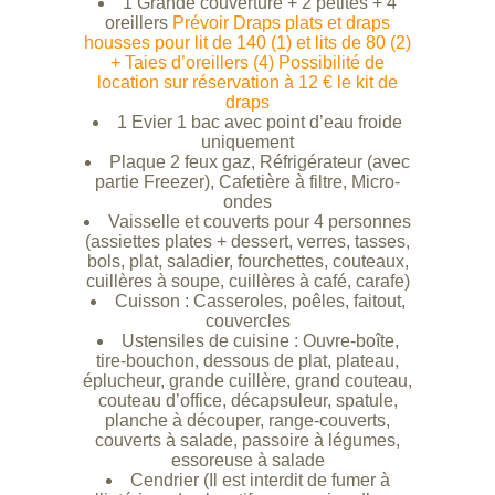
1 Grande couverture + 2 petites + 4
oreillers
Prévoir Draps plats et draps
housses pour lit de 140 (1) et lits de 80 (2)
+ Taies d’oreillers (4) Possibilité de
location sur réservation à 12 € le kit de
draps
1 Evier 1 bac avec point d’eau froide
uniquement
Plaque 2 feux gaz, Réfrigérateur (avec
partie Freezer), Cafetière à filtre, Micro-
ondes
Vaisselle et couverts pour 4 personnes
(assiettes plates + dessert, verres, tasses,
bols, plat, saladier, fourchettes, couteaux,
cuillères à soupe, cuillères à café, carafe)
Cuisson : Casseroles, poêles, faitout,
couvercles
Ustensiles de cuisine : Ouvre-boîte,
tire-bouchon, dessous de plat, plateau,
éplucheur, grande cuillère, grand couteau,
couteau d’office, décapsuleur, spatule,
planche à découper, range-couverts,
couverts à salade, passoire à légumes,
essoreuse à salade
Cendrier (Il est interdit de fumer à