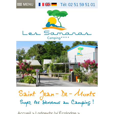
Tél: 02 51 59 51 01
Accueil
>
Lodge<br />/ Écolodge
>