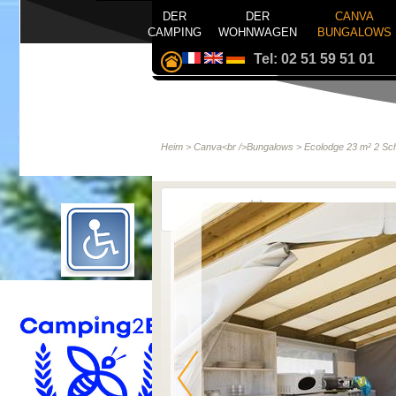
DER
DER
CANVA
CAMPING
WOHNWAGEN
BUNGALOWS
Tel: 02 51 59 51 01
Heim
>
Canva<br />Bungalows
>
Ecolodge 23 m² 2 Sc