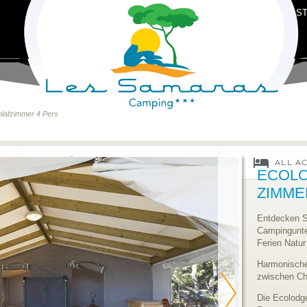
ST
hlafzimmer 4 Pers
ECOLOD
ZIMME
Entdecken S
Campingunter
Ferien Natur
Harmonische
zwischen Ch
Die Ecolodge